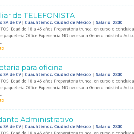
liar
de
TELEFONISTA
x SA de CV
|
Cuauhtémoc, Ciudad de México
|
Salario: 2800
ITOS
:
Edad
de
18
a
45
a
ñ
os
Preparatoria
trunca
,
en
curso
o
concluida
de
paqueteria
Office
Experiencia
NO
necesaria
Genero
indistinto
Actit
..
to
etaria
para
oficina
x SA de CV
|
Cuauhtémoc, Ciudad de México
|
Salario: 2800
ITOS
:
Edad
de
18
a
45
a
ñ
os
Preparatoria
trunca
,
en
curso
o
concluida
de
paqueteria
Office
Experiencia
NO
necesaria
Genero
indistinto
Actit
..
to
dante
Administrativo
x SA de CV
|
Cuauhtémoc, Ciudad de México
|
Salario: 2800
ITOS
:
Edad
de
18
a
45
a
ñ
os
Preparatoria
trunca
,
en
curso
o
concluida