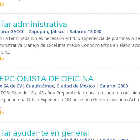
to
liar
administrativa
toría GACCC
|
Zapopan, Jalisco
|
Salario: 13,000
tura
terminada
No
es
necesario
el
titulo
Experiencia
de
practicas
o
se
inistrativa
Manejo
de
Excel
intermedio
Conocimientos
en
elaboraci
Sin
...
to
EPCIONISTA
DE
OFICINA
x SA de CV
|
Cuauhtémoc, Ciudad de México
|
Salario: 2800
ITOS
:
Edad
de
18
a
45
a
ñ
os
Preparatoria
trunca
,
en
curso
o
concluida
de
paqueteria
Office
Experiencia
NO
necesaria
Genero
indistinto
Actit
..
to
liar
ayudante
en
general