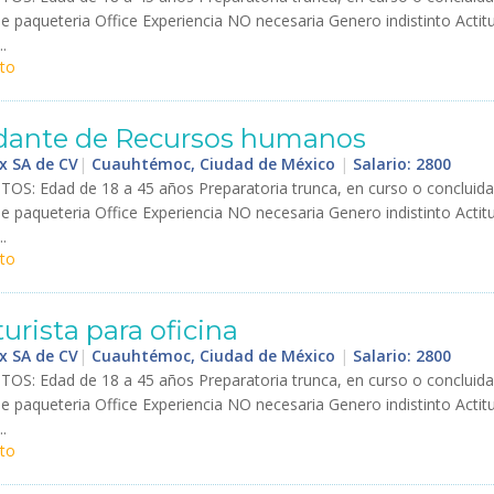
de
paqueteria
Office
Experiencia
NO
necesaria
Genero
indistinto
Actit
..
to
dante
de
Recursos
humanos
x SA de CV
|
Cuauhtémoc, Ciudad de México
|
Salario: 2800
ITOS
:
Edad
de
18
a
45
a
ñ
os
Preparatoria
trunca
,
en
curso
o
concluida
de
paqueteria
Office
Experiencia
NO
necesaria
Genero
indistinto
Actit
..
to
urista
para
oficina
x SA de CV
|
Cuauhtémoc, Ciudad de México
|
Salario: 2800
ITOS
:
Edad
de
18
a
45
a
ñ
os
Preparatoria
trunca
,
en
curso
o
concluida
de
paqueteria
Office
Experiencia
NO
necesaria
Genero
indistinto
Actit
..
to