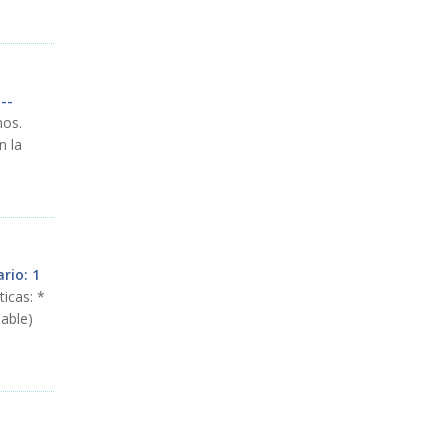
--
mos
.
n
la
rio: 1
ticas
: *
sable
)