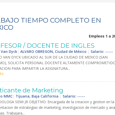
BAJO TIEMPO COMPLETO EN
ICO
Empleos 1 a 2
FESOR
/
DOCENTE
DE
INGLES
 Van Dyck
|
ALVARO OBREGON, Ciudad de México
|
Salario: -----
O
VAN
DYCK
UBICADO
AL
SUR
DE
LA
CIUDAD
DE
MEXICO
(
SAN
MO
),
SOLICITA
PERSONAL
DOCENTE
ALTAMENTE
COMPROMETID
ACION
PARA
IMPARTIR
LA
ASIGNATURA
...
to
ticante
de
Marketing
uto MMC
|
Tijuana, Baja California
|
Salario: -----
DOLOGA
SEMI
JR
OBJETIVO
:
Encargada
de
la
creacion
y
gestion
en
la
ntacion
de
estrategias
de
marketing
,
investigacion
de
mercado
y
anal
ias
.
Trabajara
...