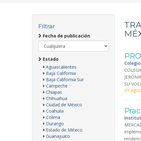
TRA
Filtrar
MÉX
Fecha de publicación
PRO
Estado
Colegio
Aguascalientes
COLEGI
Baja California
JERONI
Baja California Sur
SU
VOC
Campeche
09 Agos
Chiapas
Chihuahua
Ciudad de México
Prac
Coahuila
Colima
Instit
Durango
MERCA
Estado de México
impleme
Guanajuato
tendenc