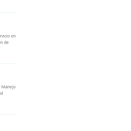
rvicio
en
on
de
Manejo
ud