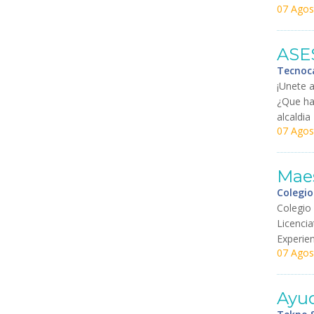
07 Agos
ASE
Tecnoca
¡
Unete
a
¿
Que
ha
alcaldia
07 Agos
Mae
Colegio
Colegio
Licencia
Experien
07 Agos
Ayu