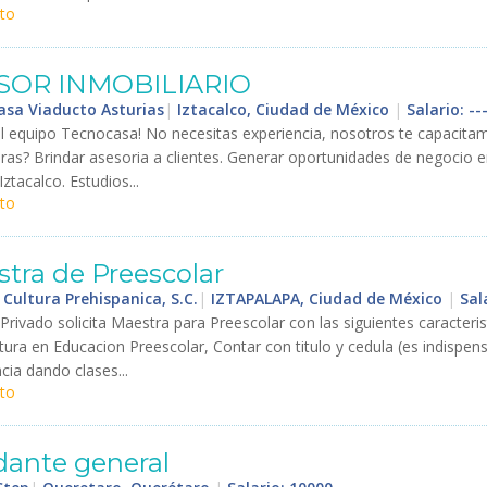
to
SOR
INMOBILIARIO
sa Viaducto Asturias
|
Iztacalco, Ciudad de México
|
Salario: ---
l
equipo
Tecnocasa
!
No
necesitas
experiencia
,
nosotros
te
capacita
ras
?
Brindar
asesoria
a
clientes
.
Generar
oportunidades
de
negocio
e
Iztacalco
.
Estudios
...
to
stra
de
Preescolar
 Cultura Prehispanica, S.C.
|
IZTAPALAPA, Ciudad de México
|
Sala
Privado
solicita
Maestra
para
Preescolar
con
las
siguientes
caracteris
tura
en
Educacion
Preescolar
,
Contar
con
titulo
y
cedula
(
es
indispen
cia
dando
clases
...
to
dante
general