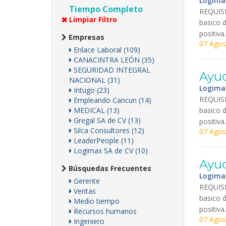
Logima
Tiempo Completo
REQUIS
Limpiar Filtro
basico
positiva
.
Empresas
07 Agos
Enlace Laboral (109)
CANACINTRA LEÓN (35)
SEGURIDAD INTEGRAL
Ayu
NACIONAL (31)
Logima
Intugo (23)
REQUIS
Empleando Cancun (14)
MEDICAL (13)
basico
Gregal SA de CV (13)
positiva
.
Silca Consultores (12)
07 Agos
LeaderPeople (11)
Logimax SA de CV (10)
Ayu
Búsquedas Frecuentes
Logima
Gerente
REQUIS
Ventas
basico
Medio tiempo
positiva
.
Recursos humanos
07 Agos
Ingeniero