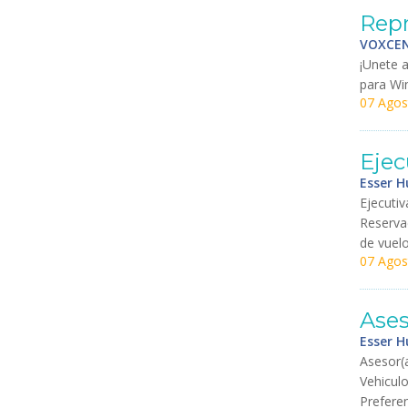
Rep
VOXCEN
¡
Unete
para
Wi
07 Agos
Ejec
Esser 
Ejecutiv
Reserva
de
vuel
07 Agos
Ases
Esser 
Asesor
(
Vehicul
Prefere