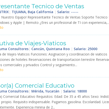
resentante
Tecnico
de
Ventas
TRIX
|
TIJUANA, Baja California
|
Salario: -----
a
Nuestro
Equipo
!
Representante
Tecnico
de
Ventas
Soporte
Tecnico
ndows
y
Apple
|
Remoto
¿
Eres
un
profesional
de
TI
con
experiencia
,..
to
utiva
de
Viajes
-
Viaticos
Huma Consultores
|
Cancún, Quintana Roo
|
Salario: 25000
a
de
Viajes
-
Viaticos
Funciones
:
Asignacion
y
coordinacion
de
viaticos
ciones
de
hoteles
Reservaciones
de
transportacion
terrestre
Reserva
os
comerciales
y
privados
Control
y
seguimiento
...
to
or
(
a
)
Comercial
Educativo
Huma Consultores
|
Mérida, Yucatán
|
Salario: 18000
a
)
Comercial
Educativo
Requisitos
:
Edad
:
De
35
a
45
a
ñ
os
Sexo
:
Indist
o
propio
.
Requisito
indispensable
.
Pagamos
gasolina
.
Escolaridad
.
Lice
ntemente
.
Experiencia
minina
de
2
...