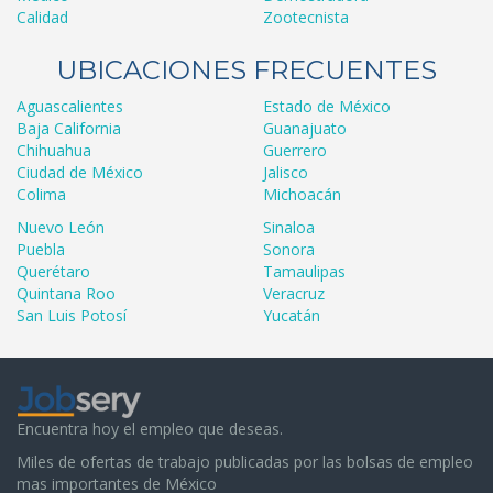
Calidad
Zootecnista
UBICACIONES FRECUENTES
Aguascalientes
Estado de México
Baja California
Guanajuato
Chihuahua
Guerrero
Ciudad de México
Jalisco
Colima
Michoacán
Nuevo León
Sinaloa
Puebla
Sonora
Querétaro
Tamaulipas
Quintana Roo
Veracruz
San Luis Potosí
Yucatán
Encuentra hoy el empleo que deseas.
Miles de ofertas de trabajo publicadas por las bolsas de empleo
mas importantes de México