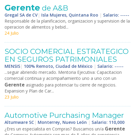
Gerente
de A&B
Gregal SA de CV
|
Isla Mujeres, Quintana Roo
|
Salario: -----
Responsable de la planificacion, organizacion y supervision de la
operacion de alimentos y bebid...
24 Julio
SOCIO COMERCIAL ESTRATEGICO
EN SEGUROS PATRIMONIALES
MENSIS
|
100% Remoto, Ciudad de México
|
Salario: -----
...seguir abriendo mercado. Mentoria Ejecutiva: Capacitacion
comercial continua y acompañamiento uno a uno con un
Gerente
asignado para potenciar tu cierre de negocios.
Expansion y Plan de Car...
23 Julio
Automotive Purchasing Manager
Altumware SC
|
Monterrey, Nuevo León
|
Salario: 110,000
Gerente
¿Eres un especialista en Compras? Buscamos un/a
de Compras Automotriz con mas de 5 años de experiencia