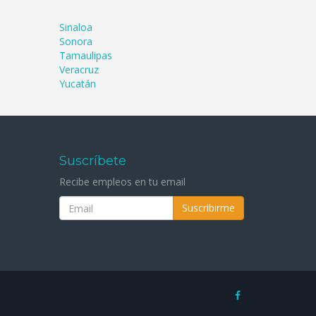
Sinaloa
Sonora
Tamaulipas
Veracruz
Yucatán
Suscríbete
Recibe empleos en tu email
Suscribirme