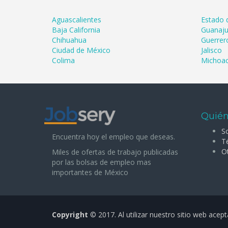
Aguascalientes
Estado 
Baja California
Guanaju
Chihuahua
Guerrer
Ciudad de México
Jalisco
Colima
Michoa
Quién
S
Encuentra hoy el empleo que deseas.
T
O
Miles de ofertas de trabajo publicadas
por las bolsas de empleo mas
importantes de México
Copyright
© 2017.
Al utilizar nuestro sitio web acep