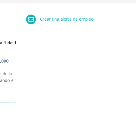
Crear una alerta de empleo
a 1 de 1
,000
d
de
la
rando
el