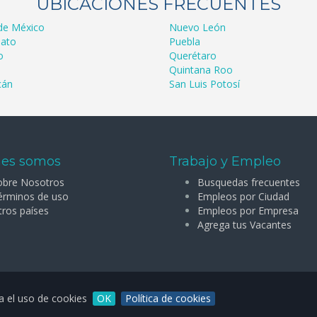
UBICACIONES FRECUENTES
de México
Nuevo León
ato
Puebla
o
Querétaro
Quintana Roo
cán
San Luis Potosí
es somos
Trabajo y Empleo
obre Nosotros
Busquedas frecuentes
érminos de uso
Empleos por Ciudad
tros países
Empleos por Empresa
Agrega tus Vacantes
ta el uso de cookies
OK
Política de cookies