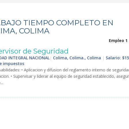
BAJO TIEMPO COMPLETO EN
IMA, COLIMA
Empleo 1 
rvisor
de
Seguridad
DAD INTEGRAL NACIONAL
|
Colima, Colima., Colima
|
Salario: $15
de impuestos
abilidades
: •
Aplicacion
y
difusion
del
reglamento
interno
de
segurida
acion
. •
Supervisar
y
liderar
al
equipo
de
seguridad
establecido
,
asegu
o
...