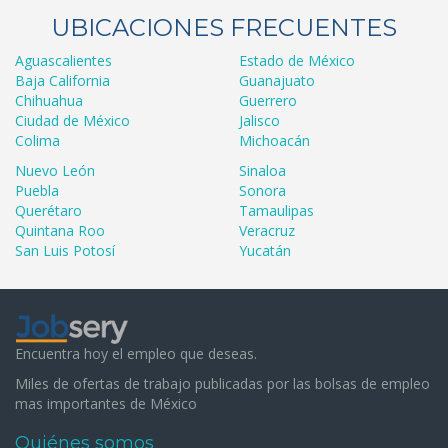
UBICACIONES FRECUENTES
Aguascalientes
Estado de México
Baja California
Guanajuato
Chihuahua
Guerrero
Ciudad de México
Jalisco
Colima
Michoacán
Nuevo León
Sinaloa
Puebla
Sonora
Querétaro
Tamaulipas
Quintana Roo
Veracruz
San Luis Potosí
Yucatán
Encuentra hoy el empleo que deseas.
Miles de ofertas de trabajo publicadas por las bolsas de empleo
mas importantes de México
Quiénes somos