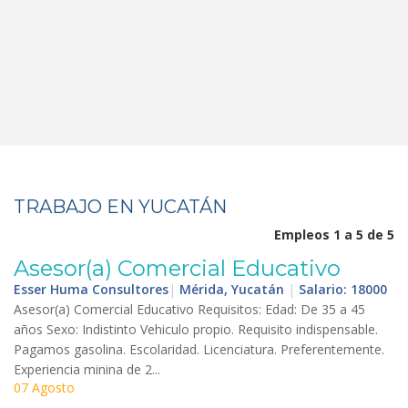
TRABAJO EN YUCATÁN
Empleos 1 a 5 de 5
Asesor
(
a
)
Comercial
Educativo
Esser Huma Consultores
|
Mérida, Yucatán
|
Salario: 18000
Asesor
(
a
)
Comercial
Educativo
Requisitos
:
Edad
:
De
35
a
45
a
ñ
os
Sexo
:
Indistinto
Vehiculo
propio
.
Requisito
indispensable
.
Pagamos
gasolina
.
Escolaridad
.
Licenciatura
.
Preferentemente
.
Experiencia
minina
de
2
...
07 Agosto