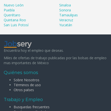
Nuevo León
Sinaloa
Puebla
Sonora
Querétaro
Tamaulipas
Quintana Roo
Veracruz
San Luis Potosí
Yucatán
Encuentra hoy el empleo que deseas.
Miles de ofertas de trabajo publicadas por las bolsas de empleo
mas importantes de México
Quiénes somos
Sobre Nosotros
Términos de uso
Otros países
Trabajo y Empleo
Busquedas frecuentes