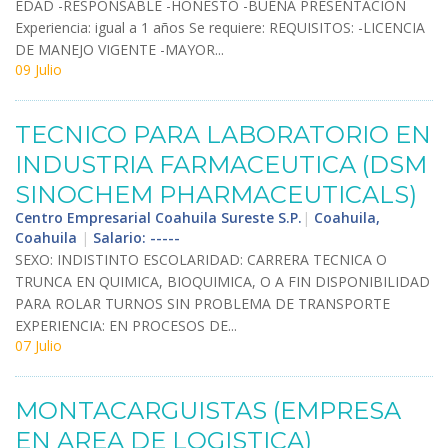
EDAD
-
RESPONSABLE
-
HONESTO
-
BUENA
PRESENTACION
Experiencia
:
igual
a
1
a
ñ
os
Se
requiere
:
REQUISITOS
: -
LICENCIA
DE
MANEJO
VIGENTE
-
MAYOR
...
09 Julio
TECNICO
PARA
LABORATORIO
EN
INDUSTRIA
FARMACEUTICA
(
DSM
SINOCHEM
PHARMACEUTICALS
)
Centro Empresarial Coahuila Sureste S.P.
|
Coahuila,
Coahuila
|
Salario: -----
SEXO
:
INDISTINTO
ESCOLARIDAD
:
CARRERA
TECNICA
O
TRUNCA
EN
QUIMICA
,
BIOQUIMICA
,
O
A
FIN
DISPONIBILIDAD
PARA
ROLAR
TURNOS
SIN
PROBLEMA
DE
TRANSPORTE
EXPERIENCIA
:
EN
PROCESOS
DE
...
07 Julio
MONTACARGUISTAS
(
EMPRESA
EN
AREA
DE
LOGISTICA
)