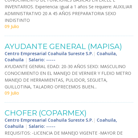
INVENTARIOS
.
Experiencia
:
igual
a
1
a
ñ
os
Se
requiere
:
AUXILIAR
ADMINISTRATIVO
20
A
45
A
Ñ
OS
PREPARATORIA
SEXO
INDISTINTO
09 Julio
AYUDANTE
GENERAL
(
MAPISA
)
Centro Empresarial Coahuila Sureste S.P.
|
Coahuila,
Coahuila
|
Salario: -----
AYUDANTE
GENRAL
EDAD
:
20
-
30
A
Ñ
OS
SEXO
:
MASCULINO
CONOCIMIENTO
EN
EL
MANEJO
DE
VERNIER
Y
FLEXO
METRO
MANEJO
DE
HERRAMIENTAS
,
PULIDOR
,
SEGUETA
,
GUILLOTINA
,
TALADRO
OFRECEMOS
BUEN
...
09 Julio
CHOFER
(
COPARMEX
)
Centro Empresarial Coahuila Sureste S.P.
|
Coahuila,
Coahuila
|
Salario: -----
REQUISITOS
: -
LICENCIA
DE
MANEJO
VIGENTE
-
MAYOR
DE