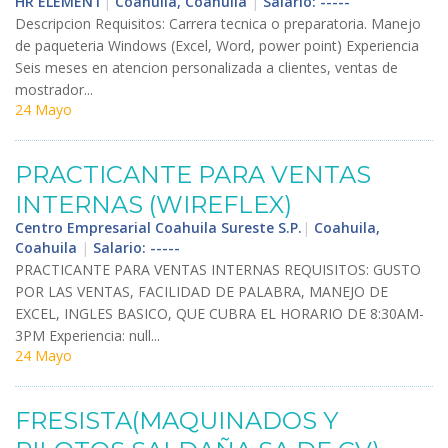
HR ELEMENT
|
Coahuila, Coahuila
|
Salario: -----
Descripcion
Requisitos
:
Carrera
tecnica
o
preparatoria
.
Manejo
de
paqueteria
Windows
(
Excel
,
Word
,
power
point
)
Experiencia
Seis
meses
en
atencion
personalizada
a
clientes
,
ventas
de
mostrador
...
24 Mayo
PRACTICANTE
PARA
VENTAS
INTERNAS
(
WIREFLEX
)
Centro Empresarial Coahuila Sureste S.P.
|
Coahuila,
Coahuila
|
Salario: -----
PRACTICANTE
PARA
VENTAS
INTERNAS
REQUISITOS
:
GUSTO
POR
LAS
VENTAS
,
FACILIDAD
DE
PALABRA
,
MANEJO
DE
EXCEL
,
INGLES
BASICO
,
QUE
CUBRA
EL
HORARIO
DE
8
:
30AM
-
3PM
Experiencia
:
null
...
24 Mayo
FRESISTA
(
MAQUINADOS
Y