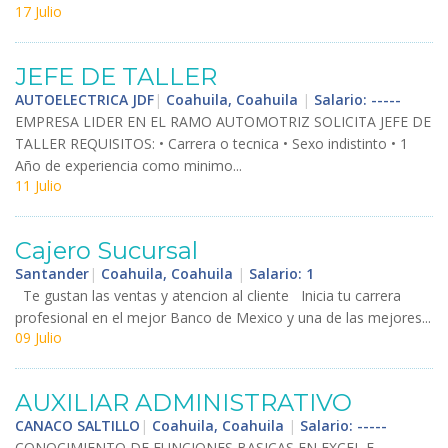
17 Julio
JEFE
DE
TALLER
AUTOELECTRICA JDF
|
Coahuila, Coahuila
|
Salario: -----
EMPRESA
LIDER
EN
EL
RAMO
AUTOMOTRIZ
SOLICITA
JEFE
DE
TALLER
REQUISITOS
: •
Carrera
o
tecnica
•
Sexo
indistinto
•
1
A
ñ
o
de
experiencia
como
minimo
...
11 Julio
Cajero
Sucursal
Santander
|
Coahuila, Coahuila
|
Salario: 1
Te
gustan
las
ventas
y
atencion
al
cliente
Inicia
tu
carrera
profesional
en
el
mejor
Banco
de
Mexico
y
una
de
las
mejores
...
09 Julio
AUXILIAR
ADMINISTRATIVO
CANACO SALTILLO
|
Coahuila, Coahuila
|
Salario: -----
CONOCIMIENTO
DE
FUNCIONES
BASICAS
EN
EXCEL
E