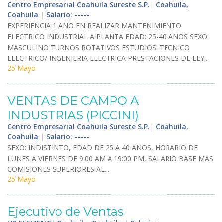
Centro Empresarial Coahuila Sureste S.P.
|
Coahuila,
Coahuila
|
Salario: -----
EXPERIENCIA
1
A
Ñ
O
EN
REALIZAR
MANTENIMIENTO
ELECTRICO
INDUSTRIAL
A
PLANTA
EDAD
:
25
-
40
A
Ñ
OS
SEXO
:
MASCULINO
TURNOS
ROTATIVOS
ESTUDIOS
:
TECNICO
ELECTRICO
/
INGENIERIA
ELECTRICA
PRESTACIONES
DE
LEY
...
25 Mayo
VENTAS
DE
CAMPO
A
INDUSTRIAS
(
PICCINI
)
Centro Empresarial Coahuila Sureste S.P.
|
Coahuila,
Coahuila
|
Salario: -----
SEXO
:
INDISTINTO
,
EDAD
DE
25
A
40
A
Ñ
OS
,
HORARIO
DE
LUNES
A
VIERNES
DE
9
:
00
AM
A
19
:
00
PM
,
SALARIO
BASE
MAS
COMISIONES
SUPERIORES
AL
...
25 Mayo
Ejecutivo
de
Ventas