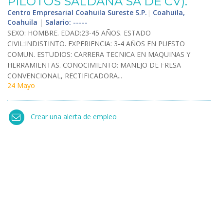
PILOTOS
SALDA
Ñ
A
SA
DE
CV
).
Centro Empresarial Coahuila Sureste S.P.
|
Coahuila,
Coahuila
|
Salario: -----
SEXO
:
HOMBRE
.
EDAD
:
23
-
45
A
Ñ
OS
.
ESTADO
CIVIL
:
INDISTINTO
.
EXPERIENCIA
:
3
-
4
A
Ñ
OS
EN
PUESTO
COMUN
.
ESTUDIOS
:
CARRERA
TECNICA
EN
MAQUINAS
Y
HERRAMIENTAS
.
CONOCIMIENTO
:
MANEJO
DE
FRESA
CONVENCIONAL
,
RECTIFICADORA
...
24 Mayo
Crear una alerta de empleo