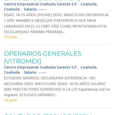
Centro Empresarial Coahuila Sureste S.P.
|
Coahuila,
Coahuila
|
Salario: -----
EDAD
:
18
-
55
A
Ñ
OS
(
IFE
/
INE
)
SEXO
:
MASCULINO
EXPERIENCIA
:
1
A
Ñ
O
MINIMO
6
MESES
,(
DE
PREFERENCIA
QUE
HAYA
LABORADO
EN
EL
ULTIMO
A
Ñ
O
COMO
MONTACARGUISTA
)
ESCOLARIDAD
:
MINIMA
PRIMARIA
...
15 Junio
OPERARIOS
GENERALES
(
VITROMEX
)
Centro Empresarial Coahuila Sureste S.P.
|
Coahuila,
Coahuila
|
Salario: -----
ESTUDIOS
MINIMOS
:
SECUNDARIA
EXPERIENCIA
:
NO
NECESARIA
SEXO
:
MASCULINO
EDAD
:
18
-
55
A
Ñ
OS
SALARIO
MAS
PRESTACIONES
SUPERIORES
A
LA
LEY
Experiencia
:
null
Se
requiere
:
ESTUDIOS
MINIMOS
:...
14 Junio