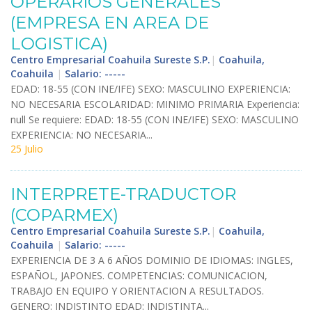
OPERARIOS
GENERALES
(
EMPRESA
EN
AREA
DE
LOGISTICA
)
Centro Empresarial Coahuila Sureste S.P.
|
Coahuila,
Coahuila
|
Salario: -----
EDAD
:
18
-
55
(
CON
INE
/
IFE
)
SEXO
:
MASCULINO
EXPERIENCIA
:
NO
NECESARIA
ESCOLARIDAD
:
MINIMO
PRIMARIA
Experiencia
:
null
Se
requiere
:
EDAD
:
18
-
55
(
CON
INE
/
IFE
)
SEXO
:
MASCULINO
EXPERIENCIA
:
NO
NECESARIA
...
25 Julio
INTERPRETE
-
TRADUCTOR
(
COPARMEX
)
Centro Empresarial Coahuila Sureste S.P.
|
Coahuila,
Coahuila
|
Salario: -----
EXPERIENCIA
DE
3
A
6
A
Ñ
OS
DOMINIO
DE
IDIOMAS
:
INGLES
,
ESPA
Ñ
OL
,
JAPONES
.
COMPETENCIAS
:
COMUNICACION
,
TRABAJO
EN
EQUIPO
Y
ORIENTACION
A
RESULTADOS
.
GENERO
:
INDISTINTO
EDAD
:
INDISTINTA
...