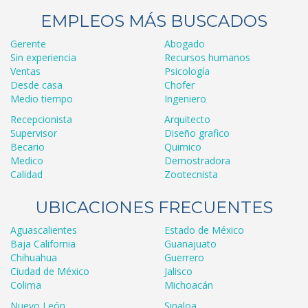
EMPLEOS MÁS BUSCADOS
Gerente
Abogado
Sin experiencia
Recursos humanos
Ventas
Psicología
Desde casa
Chofer
Medio tiempo
Ingeniero
Recepcionista
Arquitecto
Supervisor
Diseño grafico
Becario
Quimico
Medico
Demostradora
Calidad
Zootecnista
UBICACIONES FRECUENTES
Aguascalientes
Estado de México
Baja California
Guanajuato
Chihuahua
Guerrero
Ciudad de México
Jalisco
Colima
Michoacán
Nuevo León
Sinaloa