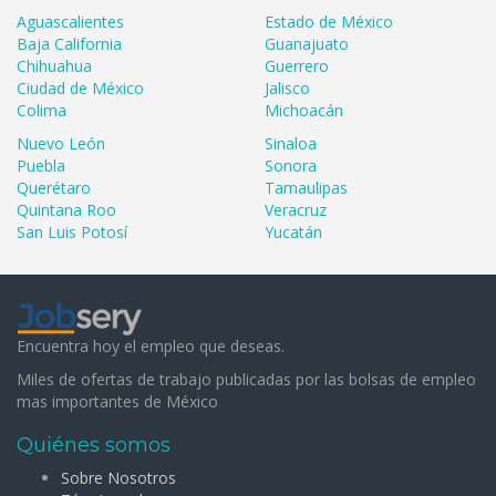
Aguascalientes
Estado de México
Baja California
Guanajuato
Chihuahua
Guerrero
Ciudad de México
Jalisco
Colima
Michoacán
Nuevo León
Sinaloa
Puebla
Sonora
Querétaro
Tamaulipas
Quintana Roo
Veracruz
San Luis Potosí
Yucatán
Encuentra hoy el empleo que deseas.
Miles de ofertas de trabajo publicadas por las bolsas de empleo
mas importantes de México
Quiénes somos
Sobre Nosotros