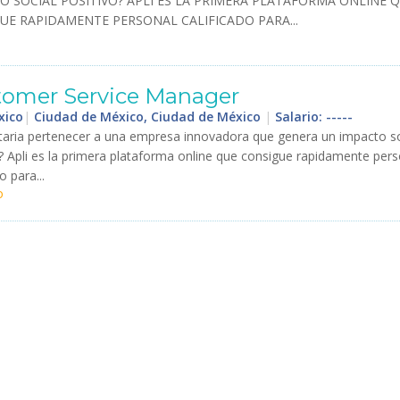
TO
SOCIAL
POSITIVO
?
APLI
ES
LA
PRIMERA
PLATAFORMA
ONLINE
Q
UE
RAPIDAMENTE
PERSONAL
CALIFICADO
PARA
...
tomer
Service
Manager
xico
|
Ciudad de México, Ciudad de México
|
Salario: -----
taria
pertenecer
a
una
empresa
innovadora
que
genera
un
impacto
s
?
Apli
es
la
primera
plataforma
online
que
consigue
rapidamente
pers
do
para
...
o