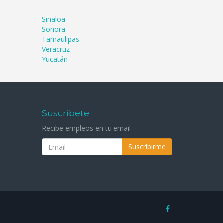
Sinaloa
Sonora
Tamaulipas
Veracruz
Yucatán
Suscríbete
Recibe empleos en tu email
Suscribirme