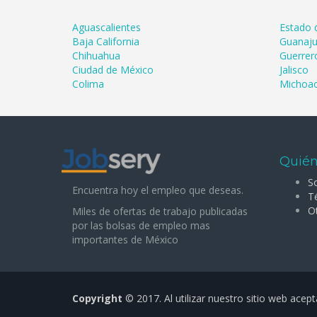
Aguascalientes
Estado 
Baja California
Guanaju
Chihuahua
Guerrer
Ciudad de México
Jalisco
Colima
Michoa
Quién
S
Encuentra hoy el empleo que deseas.
T
O
Miles de ofertas de trabajo publicadas
por las bolsas de empleo mas
importantes de México
Copyright
© 2017.
Al utilizar nuestro sitio web acep