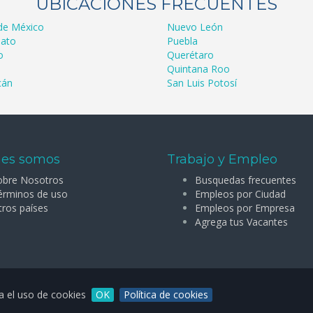
UBICACIONES FRECUENTES
de México
Nuevo León
ato
Puebla
o
Querétaro
Quintana Roo
cán
San Luis Potosí
es somos
Trabajo y Empleo
obre Nosotros
Busquedas frecuentes
érminos de uso
Empleos por Ciudad
tros países
Empleos por Empresa
Agrega tus Vacantes
ta el uso de cookies
OK
Política de cookies