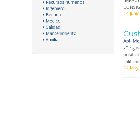
IMPAC
Recursos humanos
CONSIG
Ingeniero
14 Junio
Becario
Medico
Calidad
Cus
Mantenimiento
Auxiliar
Apli Me
¿
Te
gus
positivo
califica
14 May